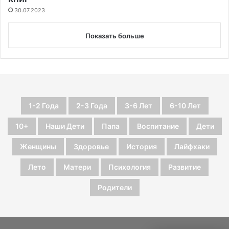
30.07.2023
Показать больше
1-2 Года
2-3 Года
3-6 Лет
6-10 Лет
10+
Наши Дети
Папа
Воспитание
Дети
Женщины
Здоровье
История
Лайфхаки
Лето
Матери
Психология
Развитие
Родители