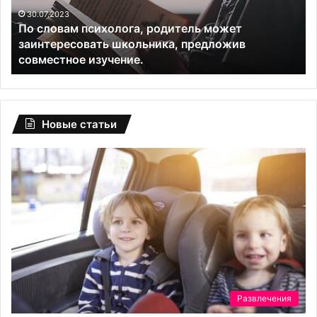
школьника,
30.07.2023
По словам психолога, родитель может
предложив
заинтересовать школьника, предложив
совместное
совместное изучение.
изучение.
Новые статьи
Развлечения