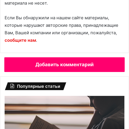
материала не несет.
Если Вы обнаружили на нашем сайте материалы,
которые нарушают авторские права, принадлежащие
Вам, Вашей компании или организации, пожалуйста,
сообщите нам
.
Добавить комментарий
Популярные статьи
По
«Б
словам
не
психолога,
мо
родитель
му
может
сд
заинтересовать
ва