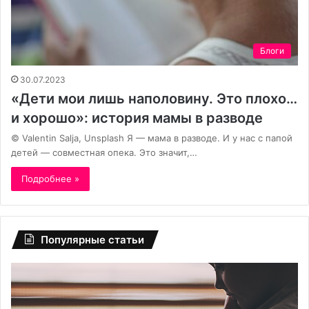
Блоги
30.07.2023
«Дети мои лишь наполовину. Это плохо…
и хорошо»: история мамы в разводе
© Valentin Salja, Unsplash Я — мама в разводе. И у нас с папой
детей — совместная опека. Это значит,…
Подробнее »
Популярные статьи
По
«Б
словам
не
психолога,
мо