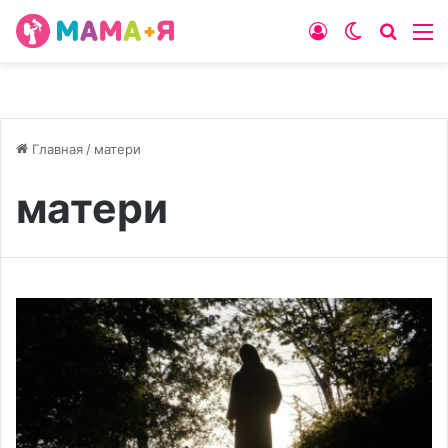
Войти
Switch
Искат
М
skin
Главная
/
матери
матери