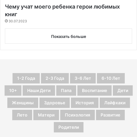
Чему учат моего ребенка герои любимых
книг
30.07.2023
Показать больше
1-2 Года
2-3 Года
3-6 Лет
6-10 Лет
10+
Наши Дети
Папа
Воспитание
Дети
Женщины
Здоровье
История
Лайфхаки
Лето
Матери
Психология
Развитие
Родители