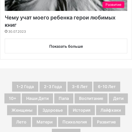
Развитие
Чему учат моего ребенка герои любимых
книг
30.07.2023
Показать больше
1-2 Года
2-3 Года
3-6 Лет
6-10 Лет
10+
Наши Дети
Папа
Воспитание
Дети
Женщины
Здоровье
История
Лайфхаки
Лето
Матери
Психология
Развитие