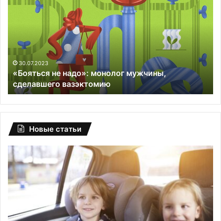
не надо»:
ро
монолог
и
мужчины,
ве
сделавшего
ре
вазэктомию
30.07.2023
«Бояться не надо»: монолог мужчины,
сделавшего вазэктомию
Новые статьи