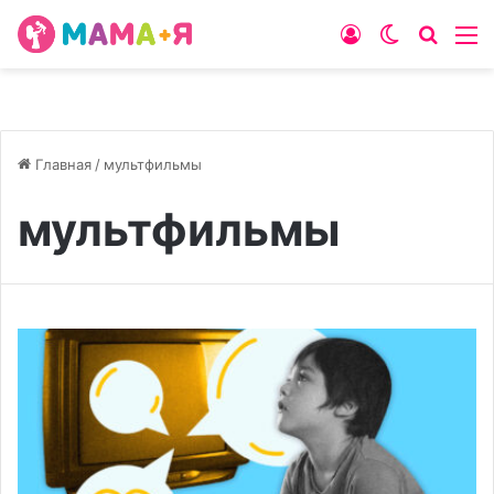
Войти
Switch
Искат
М
skin
Главная
/
мультфильмы
мультфильмы