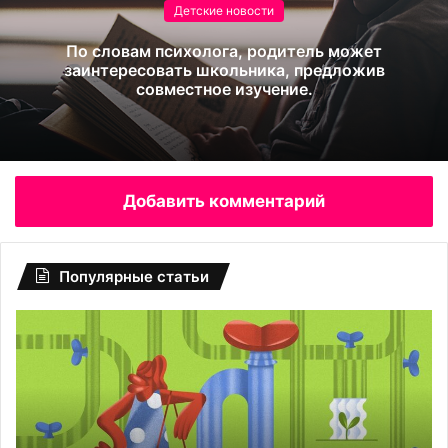
Детские новости
По словам психолога, родитель может
заинтересовать школьника, предложив
совместное изучение.
Добавить комментарий
Популярные статьи
«Бояться
Ка
не надо»:
ро
монолог
и
мужчины,
ве
сделавшего
ре
вазэктомию