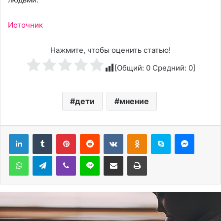
Источник
Нажмите, чтобы оценить статью!
[Общий:
0
Средний:
0
]
дети
мнение
Pinterest
Reddit
Вконтакте
Одноклассники
Skype
Messen
WhatsApp
Telegram
Viber
Line
Поделиться через электронную почту
Печатать