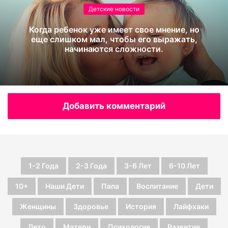
1-2 Года
2-3 Года
3-6 Лет
6-10 Лет
10+
Наши Дети
Папа
Воспитание
Дети
Женщины
Здоровье
История
Лайфхаки
Лето
Матери
Психология
Развитие