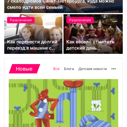
«Она пахла любовью»: истории про любимые
игрушки наших детей (с фотками!)
Развитие
Развитие
Чему учат моего
Как заново научиться
ребенка герои
учиться
любимых книг
Новые
More
Все
Блоги
Детские новости