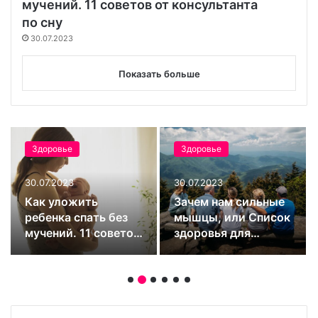
мучений. 11 советов от консультанта
по сну
30.07.2023
Показать больше
Здоровье
Развлечения
30.07.2023
30.07.2023
«Мозг женщины с
7 скалодромов
возрастом начинает
Санкт-Петербурга,
работать лучше»
куда можно смело
идти всей семьей