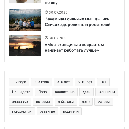
по сну
30.07.2023
Зачем нам сильные мышцы, или
Список здоровья для родителей
30.07.2023
«Мозг женщины с возрастом
начинает работать лучше»
1-2 года
2-3 года
3-6 лет
6-10 лет
10+
Наши дети
Папа
воспитание
дети
женщины
здоровье
история
лайфхаки
лето
матери
психология
развитие
родители