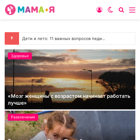
Войти
Switch
Искат
М
skin
Дети и лето: 11 важных вопросов педиатру
Развлечения
6 развивающих приложений с дополненной
реальностью
Развлечения