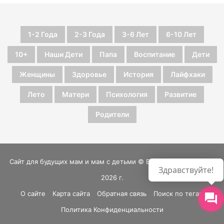
1-2 Года
2-3 Года
3-6 Лет
6-10 Лет
10+
Наши Дети
Папа
Воспитание
Дети
Женщины
Здоровье
История
Лайфхаки
Лето
Матери
Психология
Развитие
Родители
Сайт для будущих мам и мам с детьми © Все права защищены
Здравствуйте!
2026 г.
О сайте
Карта сайта
Обратная связь
Поиск по тегам
Политика Конфиденциальности