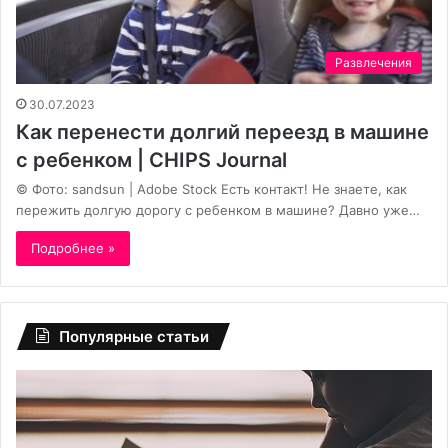
Развлечения
30.07.2023
Как перенести долгий переезд в машине
с ребенком | CHIPS Journal
© Фото: sandsun | Adobe Stock Есть контакт! Не знаете, как
пережить долгую дорогу с ребенком в машине? Давно уже…
Подробнее »
Популярные статьи
По
«Б
словам
не
психолога,
мо
родитель
му