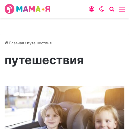
Войти
Switch
Искат
М
skin
Главная
/
путешествия
путешествия