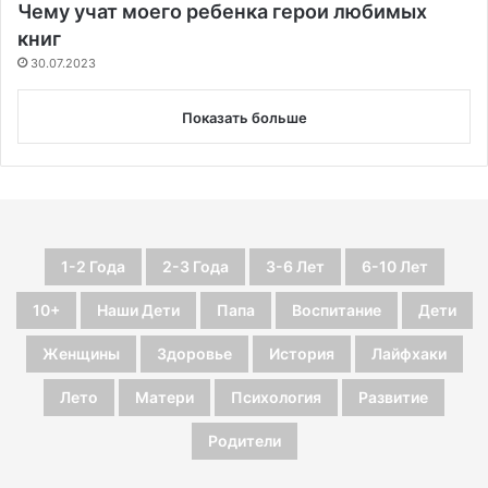
Чему учат моего ребенка герои любимых
книг
30.07.2023
Показать больше
1-2 Года
2-3 Года
3-6 Лет
6-10 Лет
10+
Наши Дети
Папа
Воспитание
Дети
Женщины
Здоровье
История
Лайфхаки
Лето
Матери
Психология
Развитие
Родители