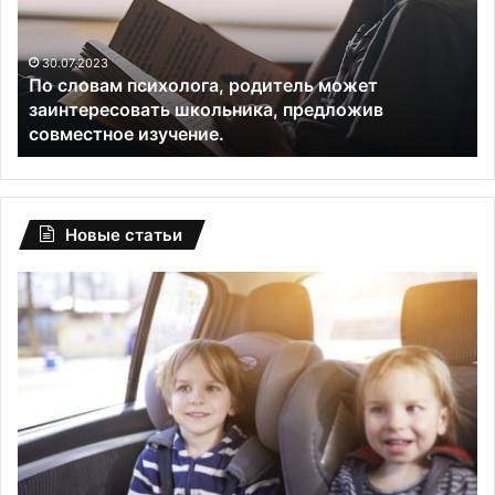
может
сд
заинтересовать
ва
школьника,
30.07.2023
По словам психолога, родитель может
предложив
заинтересовать школьника, предложив
совместное
совместное изучение.
изучение.
Новые статьи