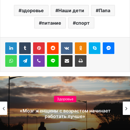
здоровье
Наши дети
Папа
питание
спорт
Pinterest
Reddit
Вконтакте
Одноклассники
Skype
Messen
WhatsApp
Telegram
Viber
Line
Поделиться через электронную почту
Печатать
Здоровье
Как уложить ребенка спать без
мучений. 11 советов от консультанта
по сну