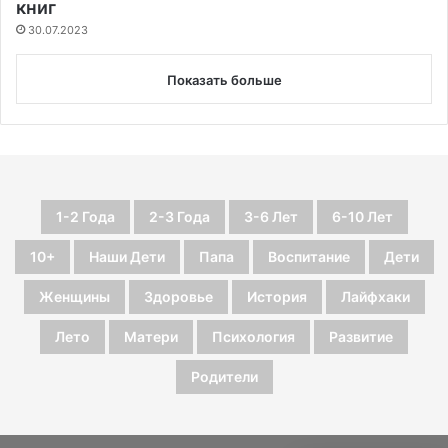
книг
30.07.2023
Показать больше
1-2 Года
2-3 Года
3-6 Лет
6-10 Лет
10+
Наши Дети
Папа
Воспитание
Дети
Женщины
Здоровье
История
Лайфхаки
Лето
Матери
Психология
Развитие
Родители