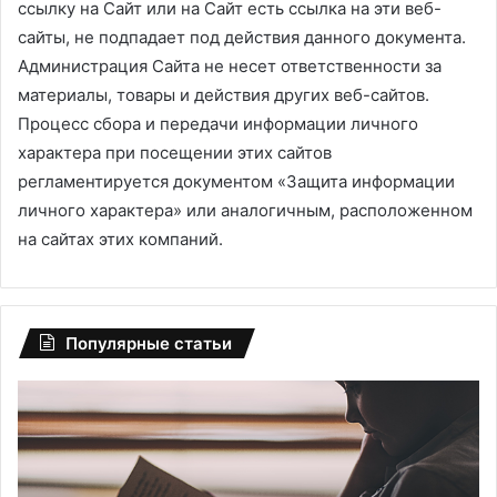
ссылку на Сайт или на Сайт есть ссылка на эти веб-
сайты, не подпадает под действия данного документа.
Администрация Сайта не несет ответственности за
материалы, товары и действия других веб-сайтов.
Процесс сбора и передачи информации личного
характера при посещении этих сайтов
регламентируется документом «Защита информации
личного характера» или аналогичным, расположенном
на сайтах этих компаний.
Популярные статьи
По
«Б
словам
не
психолога,
мо
родитель
му
может
сд