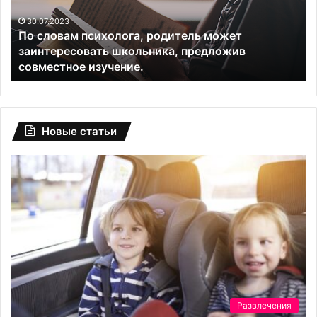
заинтересовать
ва
школьника,
30.07.2023
По словам психолога, родитель может
предложив
заинтересовать школьника, предложив
совместное
совместное изучение.
изучение.
Новые статьи
Развлечения