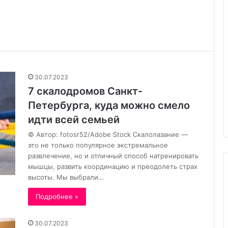
Когда
ребенок
уже
имеет
свое
30.07.2023
мнение,
Когда ребенок уже имеет сво
30.07.2023
но
мнение, но еще слишком мал,
7 скалодромов Санкт-
еще
го ребенка герои
чтобы его выражать,
слишком
Петербурга, куда можно смело
начинаются сложности.
мал,
идти всей семьей
чтобы
его
© Автор: fotosr52/Adobe Stock Скалолазание —
выражать,
это не только популярное экстремальное
начинаются
развлечение, но и отличный способ натренировать
сложности.
мышцы, развить координацию и преодолеть страх
высоты. Мы выбрали…
Подробнее »
30.07.2023