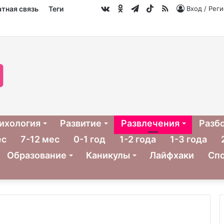
vk.com
Одноклассники
Telegram
TikTok
RSS
тная связь
Теги
Вход / Рег
ихология
Развитие
Развлечения
Разб
ес
7-12 мес
0-1 год
1-2 года
1-3 года
Образование
Каникулы
Лайфхаки
Сп