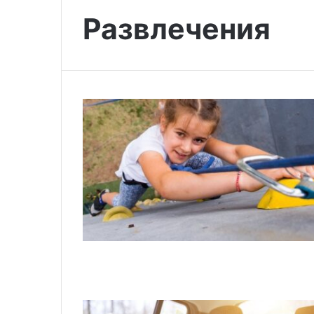
Развлечения
Чему
учат
моего
ребенка
герои
любимых
книг
30.07.2023
Чему учат мое
любимых книг