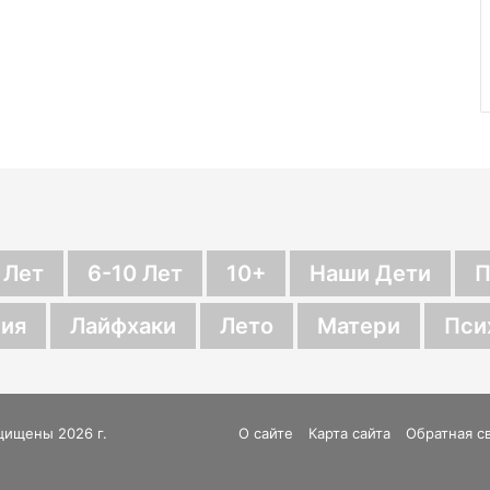
 Лет
6-10 Лет
10+
Наши Дети
П
ия
Лайфхаки
Лето
Матери
Пси
щищены 2026 г.
О сайте
Карта сайта
Обратная с