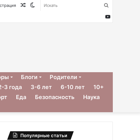
Случайная
Switch
Искать
истрация
статья
skin
YouTube
оры
Блоги
Родители
2-3 года
3-6 лет
6-10 лет
10+
орт
Еда
Безопасность
Наука
Популярные статьи