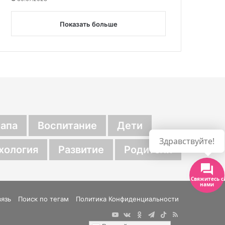
Показать больше
апа
Воспитание
Дети
Здравствуйте!
хология
Развитие
Родители
Свяжитесь с
нами
вязь
Поиск по тегам
Политика Конфиденциальности
YouTube
vk.com
Одноклассники
Telegram
TikTok
RSS