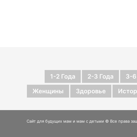
1-2 Года
2-3 Года
3-6
Женщины
Здоровье
Истор
Сайт для будущих мам и мам с детьми © Все права за