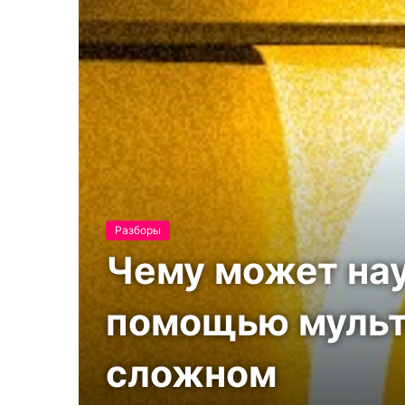
Разборы
Чему может нау
помощью мульт
сложном