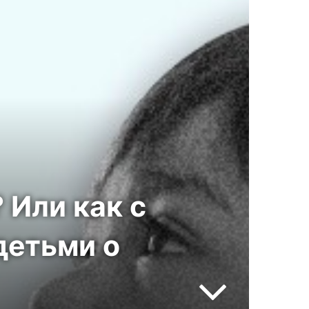
Или как с
детьми о