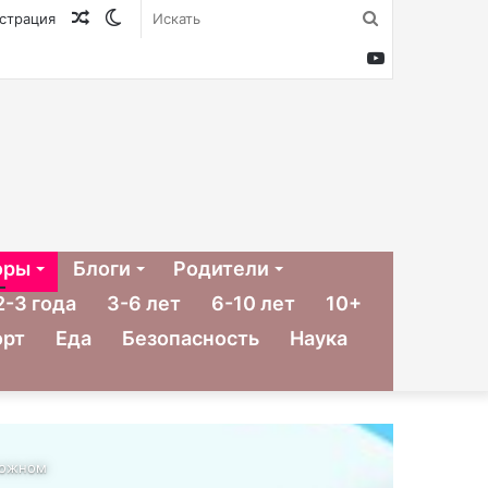
Случайная
Switch
Искать
истрация
статья
skin
YouTube
оры
Блоги
Родители
2-3 года
3-6 лет
6-10 лет
10+
орт
Еда
Безопасность
Наука
ложном