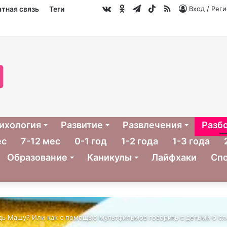
vk.com
Одноклассники
Telegram
TikTok
RSS
тная связь
Теги
Вход / Рег
ихология
Развитие
Развлечения
Разб
ес
7-12 мес
0-1 год
1-2 года
1-3 года
Образование
Каникулы
Лайфхаки
Сп
ь Машу? Или как с помощью мультфильмов говорить с детьми о с