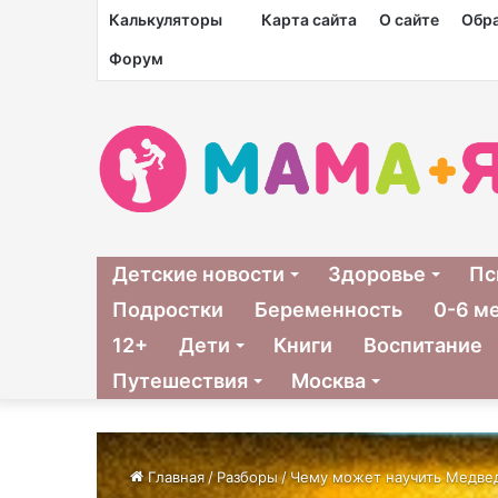
Калькуляторы
Карта сайта
О сайте
Обра
Форум
Детские новости
Здоровье
Пс
Подростки
Беременность
0-6 м
12+
Дети
Книги
Воспитание
Путешествия
Москва
Главная
/
Разборы
/
Чему может научить Медвед