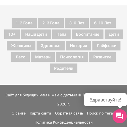
1-2 Года
2-3 Года
3-6 Лет
6-10 Лет
10+
Наши Дети
Папа
Воспитание
Дети
Женщины
Здоровье
История
Лайфхаки
Лето
Матери
Психология
Развитие
Родители
Сайт для будущих мам и мам с детьми © Все права защищены
Здравствуйте!
2026 г.
О сайте
Карта сайта
Обратная связь
Поиск по тегам
Политика Конфиденциальности