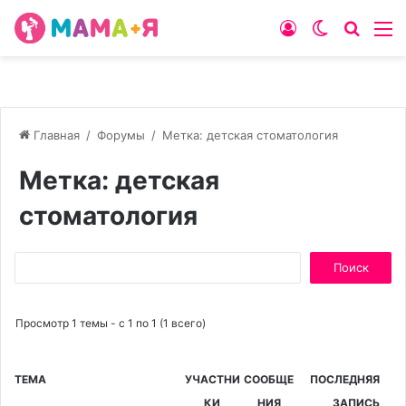
Войти
Switch
Искат
М
skin
Главная
/
Форумы
/
Метка: детская стоматология
Метка: детская
стоматология
Поиск:
Просмотр 1 темы - с 1 по 1 (1 всего)
ТЕМА
УЧАСТНИ
СООБЩЕ
ПОСЛЕДНЯЯ
КИ
НИЯ
ЗАПИСЬ