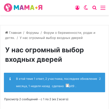
Войти
Switch
Искат
М
skin
Главная
/
Форумы
/
Форум о беременности, родах и
детях.
/
У нас огромный выбор входных дверей
У нас огромный выбор
входных дверей
В этой теме 1 ответ, 2 участника, последнее обновление
2
месяца, 1 неделя назад
сделано
pit9
.
Просмотр 2 сообщений - с 1 по 2 (из 2 всего)