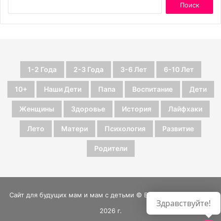
1-2 Года
2-3 Года
3-6 Лет
6-10 Лет
10+
Наши Дети
Папа
Воспитание
Дети
Женщины
Здоровье
История
Лайфхаки
Лето
Матери
Психология
Развитие
Родители
Сайт для будущих мам и мам с детьми © Все права защищены
Здравствуйте!
2026 г.