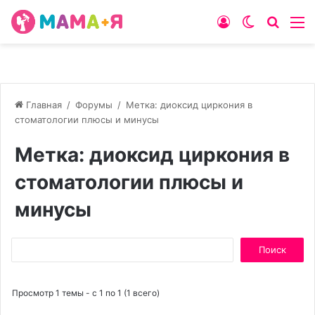
Войти
Switch
Искат
М
skin
Главная
/
Форумы
/
Метка: диоксид циркония в
стоматологии плюсы и минусы
Метка: диоксид циркония в
стоматологии плюсы и
минусы
Поиск:
Просмотр 1 темы - с 1 по 1 (1 всего)