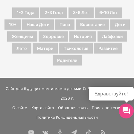
1-2 Года
2-3 Года
3-6 Лет
6-10 Лет
10+
Наши Дети
Папа
Воспитание
Дети
Женщины
Здоровье
История
Лайфхаки
Лето
Матери
Психология
Развитие
Родители
Сайт для будущих мам и мам с детьми © Все права защищены
Здравствуйте!
2026 г.
О сайте
Карта сайта
Обратная связь
Поиск по тегам
Политика Конфиденциальности
YouTube
vk.com
Одноклассники
Telegram
TikTok
RSS