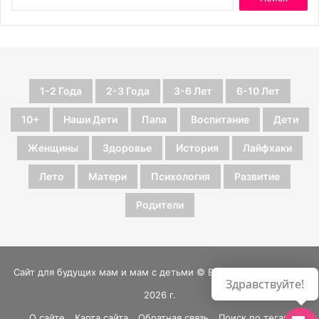
1-2 Года
2-3 Года
3-6 Лет
6-10 Лет
10+
Наши Дети
Папа
Воспитание
Дети
Женщины
Здоровье
История
Лайфхаки
Лето
Матери
Психология
Развитие
Родители
Сайт для будущих мам и мам с детьми © Все права защищены
Здравствуйте!
2026 г.
О сайте
Карта сайта
Обратная связь
Поиск по тегам