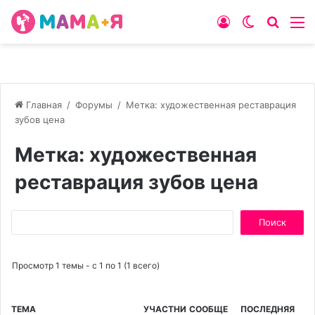
Войти
Switch
Искат
М
skin
Главная
/
Форумы
/
Метка: художественная реставрация
зубов цена
Метка: художественная
реставрация зубов цена
Поиск:
Просмотр 1 темы - с 1 по 1 (1 всего)
ТЕМА
УЧАСТНИ
СООБЩЕ
ПОСЛЕДНЯЯ