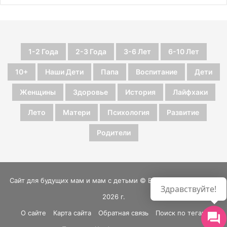
1-2 Года
2-3 Года
3-6 Лет
6-10 Лет
10+
Наши Дети
Папа
Воспитание
Дети
Женщины
Здоровье
История
Лайфхаки
Лето
Матери
Психология
Развитие
Родители
Сайт для будущих мам и мам с детьми © Все права защищены
Здравствуйте!
2026 г.
О сайте
Карта сайта
Обратная связь
Поиск по тегам