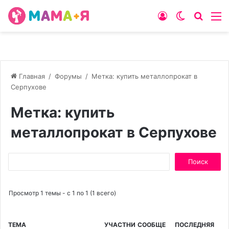
Войти
Switch
Искат
М
skin
Главная
/
Форумы
/
Метка: купить металлопрокат в
Серпухове
Метка: купить
металлопрокат в Серпухове
Поиск:
Просмотр 1 темы - с 1 по 1 (1 всего)
ТЕМА
УЧАСТНИ
СООБЩЕ
ПОСЛЕДНЯЯ