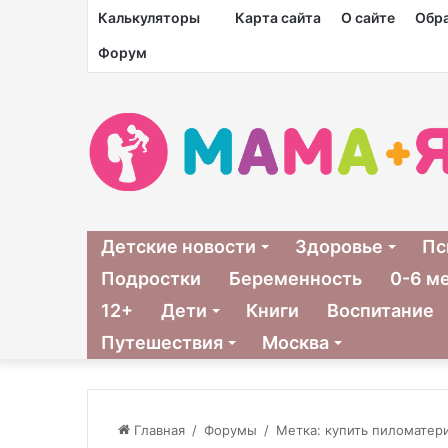
Калькуляторы
Карта сайта
О сайте
Обра
Форум
Детские новости
Здоровье
Пс
Подростки
Беременность
0-6 м
12+
Дети
Книги
Воспитание
Путешествия
Москва
Главная
/
Форумы
/
Метка: купить пиломатер