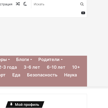
Случайная
Switch
Искать
истрация
статья
skin
YouTube
оры
Блоги
Родители
2-3 года
3-6 лет
6-10 лет
10+
орт
Еда
Безопасность
Наука
Мой профиль