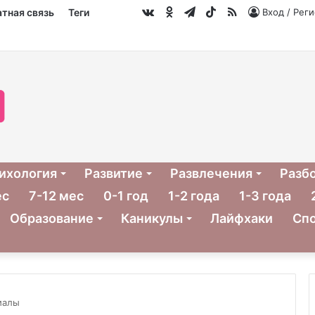
vk.com
Одноклассники
Telegram
TikTok
RSS
тная связь
Теги
Вход / Рег
ихология
Развитие
Развлечения
Разб
ес
7-12 мес
0-1 год
1-2 года
1-3 года
Образование
Каникулы
Лайфхаки
Сп
иалы