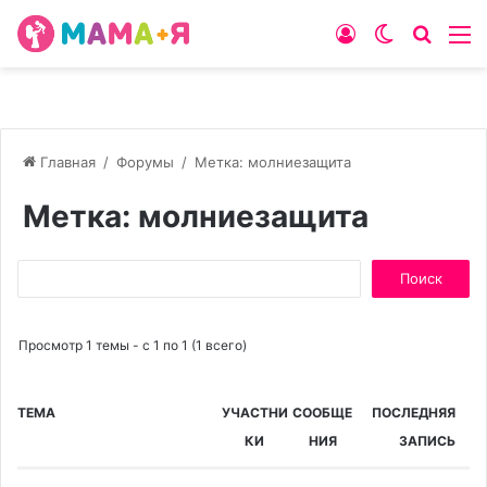
Войти
Switch
Искат
М
skin
Главная
/
Форумы
/
Метка: молниезащита
Метка: молниезащита
Поиск:
Просмотр 1 темы - с 1 по 1 (1 всего)
ТЕМА
УЧАСТНИ
СООБЩЕ
ПОСЛЕДНЯЯ
КИ
НИЯ
ЗАПИСЬ