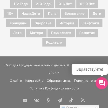
1-2 Года
2-3 Года
3-6 Лет
6-10 Лет
10+
Наши Дети
Папа
Воспитание
Дети
Женщины
Здоровье
История
Лайфхаки
Лето
Матери
Психология
Развитие
Родители
Сайт для будущих мам и мам с детьми © Все права защищены
Здравствуйте!
2026 г.
О сайте
Карта сайта
Обратная связь
Поиск по тегам
Политика Конфиденциальности
YouTube
vk.com
Одноклассники
Telegram
TikTok
RSS
Русский