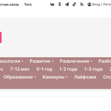
vk.com
Одноклассники
Telegram
TikTok
RSS
тная связь
Теги
Вход / Рег
ихология
Развитие
Развлечения
Разб
ес
7-12 мес
0-1 год
1-2 года
1-3 года
Образование
Каникулы
Лайфхаки
Сп