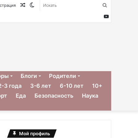
Случайная
Switch
Искать
истрация
статья
skin
YouTube
оры
Блоги
Родители
2-3 года
3-6 лет
6-10 лет
10+
орт
Еда
Безопасность
Наука
Мой профиль