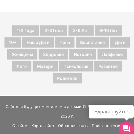
1-2 Года
2-3 Года
3-6 Лет
6-10 Лет
10+
Наши Дети
Папа
Воспитание
Дети
Женщины
Здоровье
История
Лайфхаки
Лето
Матери
Психология
Развитие
Родители
Сайт для будущих мам и мам с детьми © Все права защищены
Здравствуйте!
2026 г.
О сайте
Карта сайта
Обратная связь
Поиск по тегам