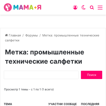
Войти
Switch
Искат
М
skin
Главная
/
Форумы
/
Метка: промышленные технические
салфетки
Метка: промышленные
технические салфетки
Поиск:
Просмотр 1 темы - с 1 по 1 (1 всего)
ТЕМА
УЧАСТНИ
СООБЩЕ
ПОСЛЕДНЯЯ