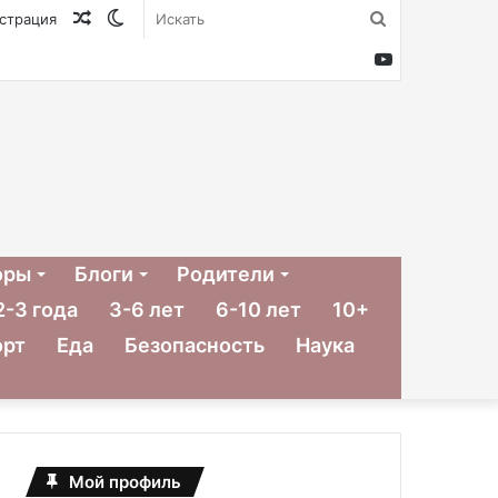
Случайная
Switch
Искать
истрация
статья
skin
YouTube
оры
Блоги
Родители
2-3 года
3-6 лет
6-10 лет
10+
орт
Еда
Безопасность
Наука
Мой профиль