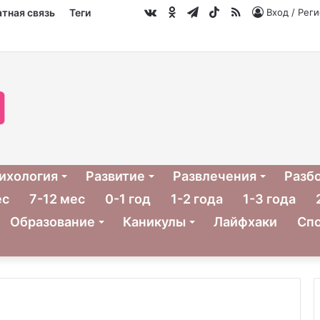
vk.com
Одноклассники
Telegram
TikTok
RSS
тная связь
Теги
Вход / Рег
ихология
Развитие
Развлечения
Разб
ес
7-12 мес
0-1 год
1-2 года
1-3 года
Образование
Каникулы
Лайфхаки
Сп