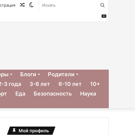
Случайная
Switch
Искать
истрация
статья
skin
YouTube
оры
Блоги
Родители
2-3 года
3-6 лет
6-10 лет
10+
орт
Еда
Безопасность
Наука
Мой профиль