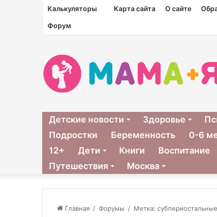
Калькуляторы
Карта сайта
О сайте
Обра
Форум
Детские новости
Здоровье
Пс
Подростки
Беременность
0-6 м
12+
Дети
Книги
Воспитание
Путешествия
Москва
Главная
/
Форумы
/
Метка: субпериостальные