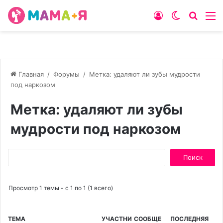
Войти
Switch
Искат
М
skin
Главная
/
Форумы
/
Метка: удаляют ли зубы мудрости
под наркозом
Метка: удаляют ли зубы
мудрости под наркозом
Поиск:
Просмотр 1 темы - с 1 по 1 (1 всего)
ТЕМА
УЧАСТНИ
СООБЩЕ
ПОСЛЕДНЯЯ