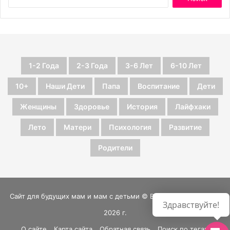
1-2 Года
2-3 Года
3-6 Лет
6-10 Лет
10+
Наши Дети
Папа
Воспитание
Дети
Женщины
Здоровье
История
Лайфхаки
Лето
Матери
Психология
Развитие
Родители
Сайт для будущих мам и мам с детьми © Все права защищены
Здравствуйте!
2026 г.
О сайте
Карта сайта
Обратная связь
Поиск по тегам