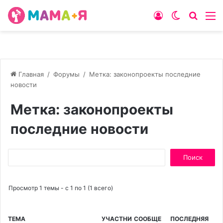
Войти
Switch
Искат
М
skin
Главная
/
Форумы
/
Метка: законопроекты последние
новости
Метка: законопроекты
последние новости
Поиск:
Просмотр 1 темы - с 1 по 1 (1 всего)
ТЕМА
УЧАСТНИ
СООБЩЕ
ПОСЛЕДНЯЯ