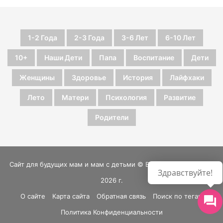
1-2 Года
2-3 Года
3-6 Лет
6-10 Лет
10+
Наши Дети
Папа
Воспитание
Дети
Женщины
Здоровье
История
Лайфхаки
Лето
Матери
Психология
Развитие
Родители
Сайт для будущих мам и мам с детьми © Все права защищены
Здравствуйте!
2026 г.
О сайте
Карта сайта
Обратная связь
Поиск по тегам
Политика Конфиденциальности