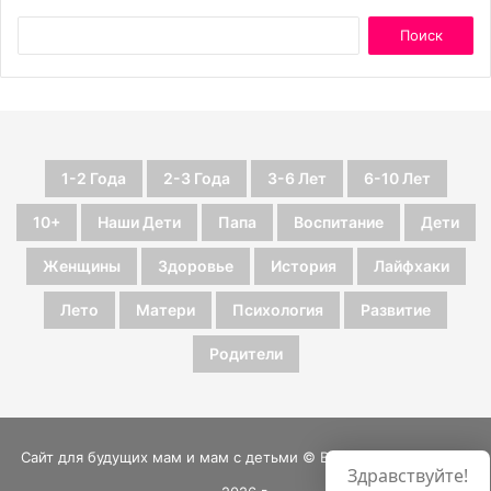
1-2 Года
2-3 Года
3-6 Лет
6-10 Лет
10+
Наши Дети
Папа
Воспитание
Дети
Женщины
Здоровье
История
Лайфхаки
Лето
Матери
Психология
Развитие
Родители
Сайт для будущих мам и мам с детьми © Все права защищены
Здравствуйте!