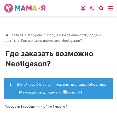
Войти
Switch
Искат
М
skin
Главная
/
Форумы
/
Форум о беременности, родах и
детях.
/
Где заказать возможно Neotigason?
Где заказать возможно
Neotigason?
В этой теме 0 ответов, 1 участник, последнее обновление
10 месяцев назад
сделано
sonnick84
.
Просмотр 1 сообщения - с 1 по 1 (всего 1)