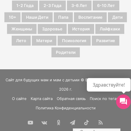
1-2 Года
2-3 Года
3-6 Лет
6-10 Лет
10+
Наши Дети
Папа
Воспитание
Дети
Женщины
Здоровье
История
Лайфхаки
Лето
Матери
Психология
Развитие
Родители
Сайт для будущих мам и мам с детьми © Все права защищены
Здравствуйте!
2026 г.
О сайте
Карта сайта
Обратная связь
Поиск по тегам
Политика Конфиденциальности
YouTube
vk.com
Одноклассники
Telegram
TikTok
RSS