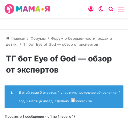
Войти
Switch
Искат
М
skin
Главная
/
Форумы
/
Форум о беременности, родах и
детях.
/
ТГ бот Eye of God — обзор от экспертов
ТГ бот Eye of God — обзор
от экспертов
В этой теме 0 ответов, 1 участник, последнее обновление
1
год, 2 месяца назад
сделано
sonnick84
.
Просмотр 1 сообщения - с 1 по 1 (всего 1)