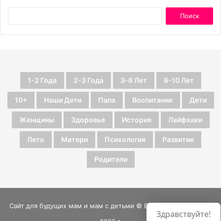
1-2 Года
2-3 Года
3-6 Лет
6-10 Лет
10+
Наши Дети
Папа
Воспитание
Дети
Женщины
Здоровье
История
Лайфхаки
Лето
Матери
Психология
Развитие
Родители
Сайт для будущих мам и мам с детьми © Все права защищены
Здравствуйте!