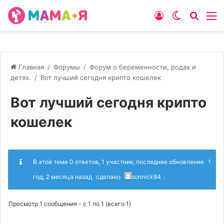
Войти
Switch
Искат
М
skin
Главная
/
Форумы
/
Форум о беременности, родах и
детях.
/
Вот лучший сегодня крипто кошелек
Вот лучший сегодня крипто
кошелек
В этой теме 0 ответов, 1 участник, последнее обновление
1
год, 2 месяца назад
сделано
sonnick84
.
Просмотр 1 сообщения - с 1 по 1 (всего 1)