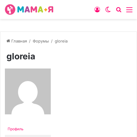
Войти
Switch
Искат
М
skin
Главная
/
Форумы
/
gloreia
gloreia
Профиль