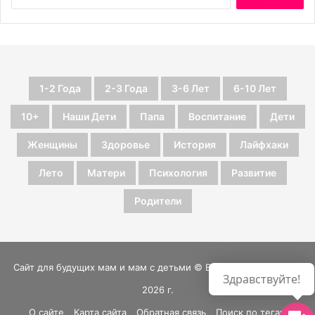
1-2 Года
2-3 Года
3-6 Лет
6-10 Лет
10+
Наши Дети
Папа
Воспитание
Дети
Женщины
Здоровье
История
Лайфхаки
Лето
Матери
Психология
Развитие
Родители
Сайт для будущих мам и мам с детьми © Все права защищены
Здравствуйте!
2026 г.
О сайте
Карта сайта
Обратная связь
Поиск по тегам