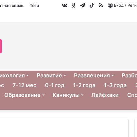
vk.com
Одноклассники
Telegram
TikTok
RSS
тная связь
Теги
Вход / Рег
ихология
Развитие
Развлечения
Разб
ес
7-12 мес
0-1 год
1-2 года
1-3 года
Образование
Каникулы
Лайфхаки
Сп