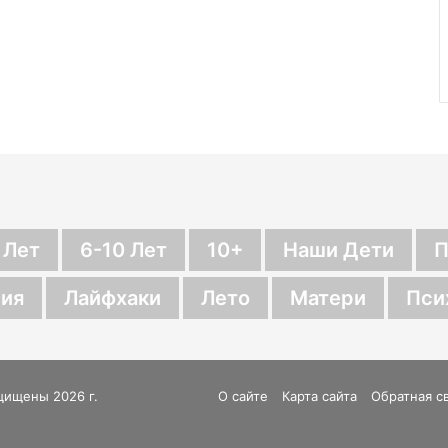
 Лет
6-10 Лет
10+
Наши Дети
П
ия
Лайфхаки
Лето
Матери
Пси
щищены 2026 г.
О сайте
Карта сайта
Обратная с