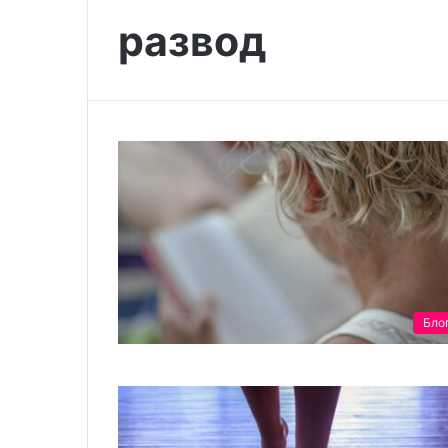
развод
Чему
учат
моего
ребенка
герои
любимых
книг
30.07.2023
Чему учат мое
любимых книг
Бло