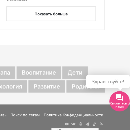
Показать больше
апа
Воспитание
Дети
Здравствуйте!
хология
Развитие
Родители
Свяжитесь с
нами
вязь
Поиск по тегам
Политика Конфиденциальности
YouTube
vk.com
Одноклассники
Telegram
TikTok
RSS