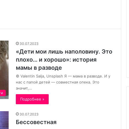
Когда
ребенок
уже
имеет
свое
30.07.2023
мнение,
Когда ребенок уже имеет сво
30.07.2023
но
мнение, но еще слишком мал,
«Дети мои лишь наполовину. Это
еще
го ребенка герои
чтобы его выражать,
слишком
плохо… и хорошо»: история
начинаются сложности.
мал,
мамы в разводе
чтобы
его
© Valentin Salja, Unsplash Я — мама в разводе. И у
выражать,
нас с папой детей — совместная опека. Это
начинаются
значит,…
сложности.
ги
Подробнее »
30.07.2023
Бессовестная