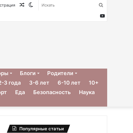
Случайная
Switch
Искать
истрация
статья
skin
YouTube
оры
Блоги
Родители
2-3 года
3-6 лет
6-10 лет
10+
орт
Еда
Безопасность
Наука
Популярные статьи