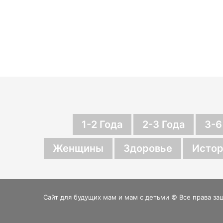
1-2 Года
2-3 Года
3-6
Женщины
Здоровье
Истор
Сайт для будущих мам и мам с детьми © Все права за