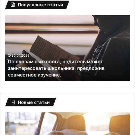
Популярные статьи
По
«Б
словам
не
психолога,
мо
родитель
му
может
сд
заинтересовать
ва
школьника,
30.07.2023
По словам психолога, родитель может
предложив
заинтересовать школьника, предложив
совместное
совместное изучение.
изучение.
Новые статьи