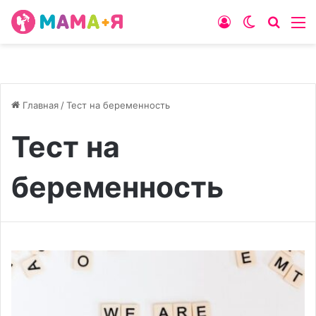
Войти
Switch
Искат
М
skin
Главная
/
Тест на беременность
Тест на
беременность