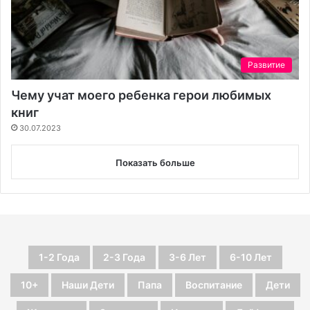
Развитие
Чему учат моего ребенка герои любимых
книг
30.07.2023
Показать больше
1-2 Года
2-3 Года
3-6 Лет
6-10 Лет
10+
Наши Дети
Папа
Воспитание
Дети