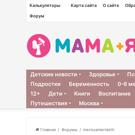
Калькуляторы
Карта сайта
О сайте
Обра
Форум
Детские новости
Здоровье
Пс
Подростки
Беременность
0-6 м
12+
Дети
Книги
Воспитание
Путешествия
Москва
Главная
/
Форумы
/
merissamerideth