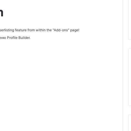
h
erlisting feature from within the "Add-ons" page!
ю Profile Builder.