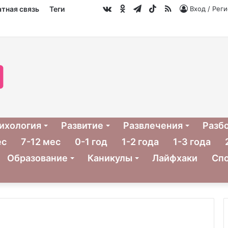
vk.com
Одноклассники
Telegram
TikTok
RSS
тная связь
Теги
Вход / Рег
ихология
Развитие
Развлечения
Разб
ес
7-12 мес
0-1 год
1-2 года
1-3 года
Образование
Каникулы
Лайфхаки
Сп