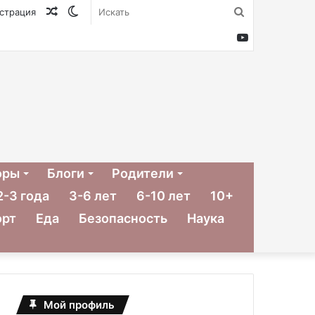
Случайная
Switch
Искать
истрация
статья
skin
YouTube
оры
Блоги
Родители
2-3 года
3-6 лет
6-10 лет
10+
орт
Еда
Безопасность
Наука
Мой профиль