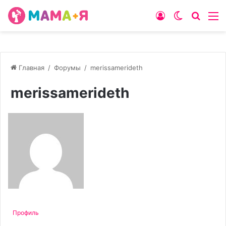
Войти
Switch
Искат
М
skin
Главная
/
Форумы
/
merissamerideth
merissamerideth
Профиль