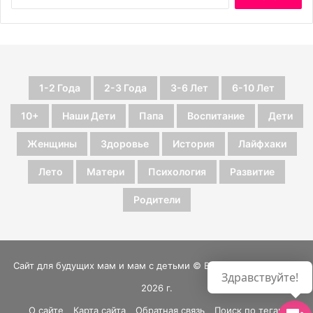
1-2 Года
2-3 Года
3-6 Лет
6-10 Лет
10+
Наши Дети
Папа
Воспитание
Дети
Женщины
Здоровье
История
Лайфхаки
Лето
Матери
Психология
Развитие
Родители
Сайт для будущих мам и мам с детьми © Все права защищены
Здравствуйте!
2026 г.
О сайте
Карта сайта
Обратная связь
Поиск по тегам